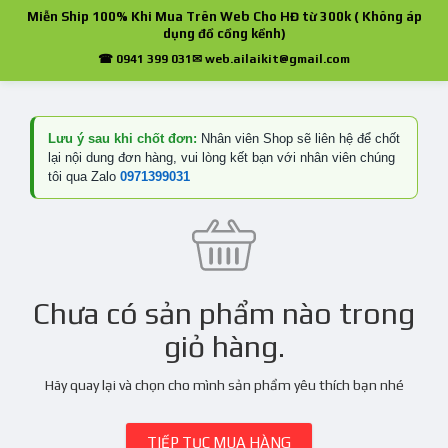
Miễn Ship 100% Khi Mua Trên Web Cho HĐ từ 300k ( Không áp
dụng đồ cồng kềnh)
☎ 0941 399 031
✉ web.ailaikit@gmail.com
Lưu ý sau khi chốt đơn:
Nhân viên Shop sẽ liên hệ để chốt
lại nội dung đơn hàng, vui lòng kết bạn với nhân viên chúng
tôi qua Zalo
0971399031
Chưa có sản phẩm nào trong
giỏ hàng.
Hãy quay lại và chọn cho mình sản phẩm yêu thích bạn nhé
TIẾP TỤC MUA HÀNG