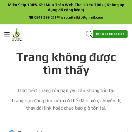
Miễn Ship 100% Khi Mua Trên Web Cho HĐ từ 300k ( Không áp
dụng đồ cồng kềnh)
☎ 0941 399 031
✉ web.ailaikit@gmail.com
ĐĂNG KÍ KHÓA HỌC
Trang không được
tìm thấy
Thật tiếc! Trang của bạn yêu cầu không tồn tại.
Trang bạn đang tìm kiếm có thể đã bị xóa, chuyển đi,
thay đổi link hoặc chưa bao giờ tồn tại.