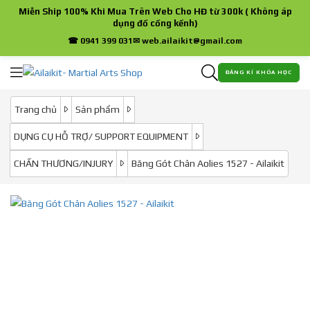
Miễn Ship 100% Khi Mua Trên Web Cho HĐ từ 300k ( Không áp
dụng đồ cồng kềnh)
☎ 0941 399 031
✉ web.ailaikit@gmail.com
ĐĂNG KÍ KHÓA HỌC
Trang chủ
Sản phẩm
DỤNG CỤ HỖ TRỢ/ SUPPORT EQUIPMENT
CHẤN THƯƠNG/INJURY
Băng Gót Chân Aolies 1527 - Ailaikit