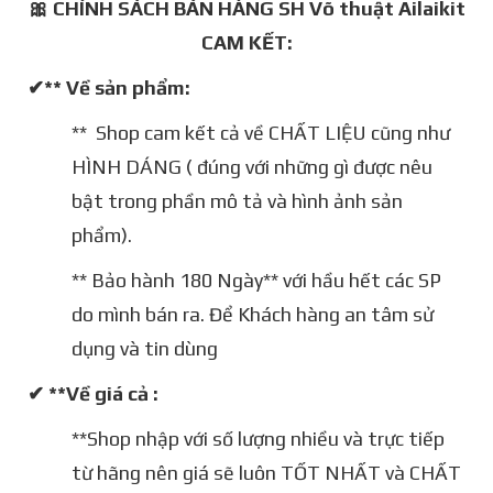
🎀 CHÍNH SÁCH BÁN HÀNG SH Võ thuật Ailaikit
CAM KẾT:
✔** Về sản phẩm:
** Shop cam kết cả về CHẤT LIỆU cũng như
HÌNH DÁNG ( đúng với những gì được nêu
bật trong phần mô tả và hình ảnh sản
phẩm).
** Bảo hành 180 Ngày** với hầu hết các SP
do mình bán ra. Để Khách hàng an tâm sử
dụng và tin dùng
✔ **Về giá cả :
**Shop nhập với số lượng nhiều và trực tiếp
từ hãng nên giá sẽ luôn TỐT NHẤT và CHẤT