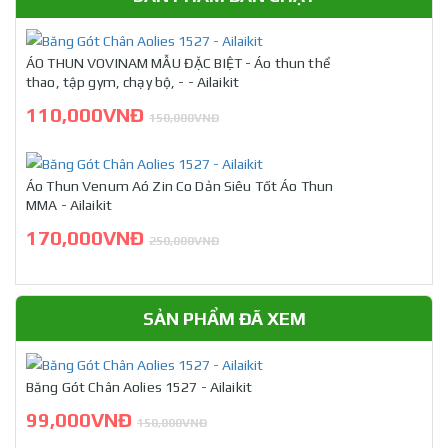
ÁO THUN VOVINAM MẪU ĐẶC BIỆT - Áo thun thể
thao, tập gym, chạy bộ, - - Ailaikit
110,000VNĐ
150,000VNĐ
Áo Thun Venum Aó Zin Co Dản Siêu Tốt Áo Thun
MMA - Ailaikit
170,000VNĐ
250,000VNĐ
SẢN PHẨM ĐÃ XEM
Băng Gót Chân Aolies 1527 - Ailaikit
99,000VNĐ
150,000VNĐ