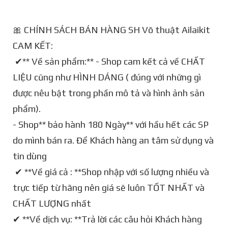
🎀 CHÍNH SÁCH BÁN HÀNG SH Võ thuật Ailaikit
CAM KẾT:
✔** Về sản phẩm:** - Shop cam kết cả về CHẤT
LIỆU cũng như HÌNH DÁNG ( đúng với những gì
được nêu bật trong phần mô tả và hình ảnh sản
phẩm).
- Shop** bảo hành 180 Ngày** với hầu hết các SP
do mình bán ra. Để Khách hàng an tâm sử dụng và
tin dùng
✔ **Về giá cả : **Shop nhập với số lượng nhiều và
trực tiếp từ hãng nên giá sẽ luôn TỐT NHẤT và
CHẤT LƯỢNG nhất
✔ **Về dịch vụ: **Trả lời các câu hỏi Khách hàng