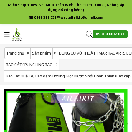
Miễn Ship 100% Khi Mua Trên Web Cho HĐ từ 300k ( Không áp
dụng đồ cồng kềnh)
☎ 0941 399 031
✉ web.ailaikit@gmail.com
ĐĂNG KÍ KHÓA HỌC
Trang chủ
Sản phẩm
DỤNG CỤ VÕ THUẬT | MARTIAL ARTS E
BAO CÁT/ PUNCHING BAG
Bao Cát Quả Lê, Bao đấm Boxing Giọt Nước Nhồi Hoàn Thiện (Cao cấp 3 l