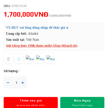
SKU:
SP001638
1,700,000VNĐ
2,000,000VNĐ
VS-HLV vui lòng đăng nhập để thấy giá sỉ
Cung cấp bởi:
Ailaikit
Sản xuất tại:
Việt Nam
Với tổng đơn 199k được miễn Ship (Khách lẻ)
Số lượng :
Thêm vào giỏ
Mua Ngay
và mua sản phẩm khác
Thanh toán ngay