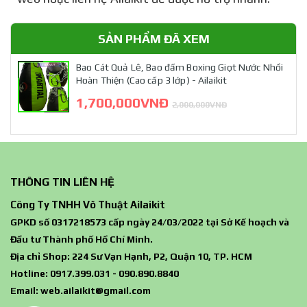
SẢN PHẨM ĐÃ XEM
Bao Cát Quả Lê, Bao đấm Boxing Giọt Nước Nhồi
Hoàn Thiện (Cao cấp 3 lớp) - Ailaikit
1,700,000VNĐ
2,000,000VNĐ
THÔNG TIN LIÊN HỆ
Công Ty TNHH Võ Thuật Ailaikit
GPKD số 0317218573 cấp ngày 24/03/2022 tại Sở Kế hoạch và
Đầu tư Thành phố Hồ Chí Minh.
Địa chỉ Shop: 224 Sư Vạn Hạnh, P2, Quận 10, TP. HCM
Hotline: 0917.399.031 - 090.890.8840
Email:
web.ailaikit@gmail.com