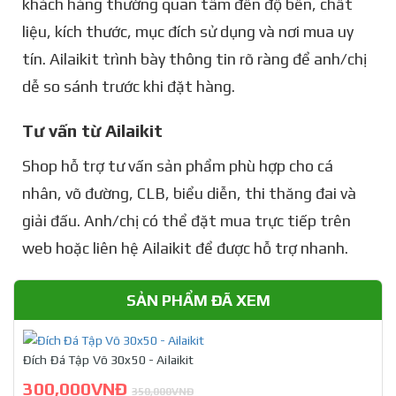
khách hàng thường quan tâm đến độ bền, chất
liệu, kích thước, mục đích sử dụng và nơi mua uy
tín. Ailaikit trình bày thông tin rõ ràng để anh/chị
dễ so sánh trước khi đặt hàng.
Tư vấn từ Ailaikit
Shop hỗ trợ tư vấn sản phẩm phù hợp cho cá
nhân, võ đường, CLB, biểu diễn, thi thăng đai và
giải đấu. Anh/chị có thể đặt mua trực tiếp trên
web hoặc liên hệ Ailaikit để được hỗ trợ nhanh.
SẢN PHẨM ĐÃ XEM
Đích Đá Tập Võ 30x50 - Ailaikit
300,000VNĐ
350,000VNĐ