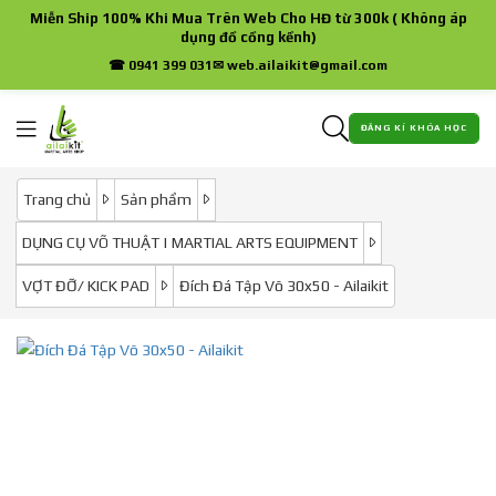
Miễn Ship 100% Khi Mua Trên Web Cho HĐ từ 300k ( Không áp
dụng đồ cồng kềnh)
☎ 0941 399 031
✉ web.ailaikit@gmail.com
ĐĂNG KÍ KHÓA HỌC
Trang chủ
Sản phẩm
DỤNG CỤ VÕ THUẬT | MARTIAL ARTS EQUIPMENT
VỢT ĐỠ/ KICK PAD
Đích Đá Tập Võ 30x50 - Ailaikit