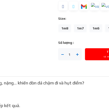
Size:
1m8
1m7
1m6
Số lượng :
T
và 
g, nặng… khiến đòn đá chậm đi và hụt điểm?
ếp kết quả.