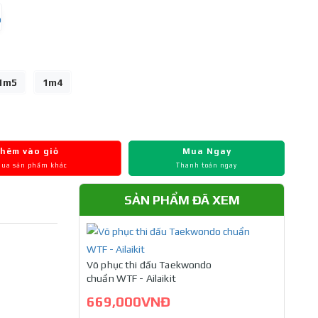
1m5
1m4
hêm vào giỏ
Mua Ngay
mua sản phẩm khác
Thanh toán ngay
SẢN PHẨM ĐÃ XEM
Võ phục thi đấu Taekwondo
chuẩn WTF - Ailaikit
669,000VNĐ