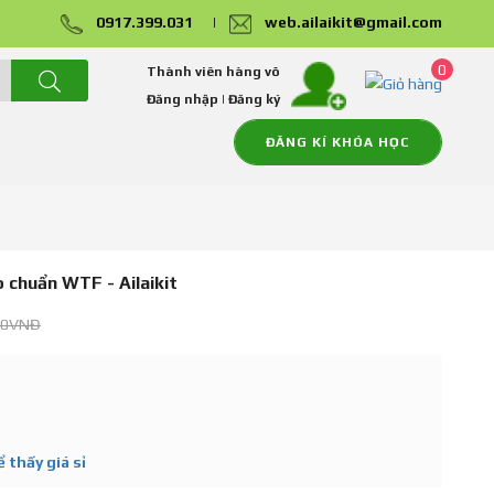
0917.399.031
|
web.ailaikit@gmail.com
0
Thành viên hàng võ
Đăng nhập
|
Đăng ký
ĐĂNG KÍ KHÓA HỌC
 chuẩn WTF - Ailaikit
00VNĐ
 thấy giá sỉ