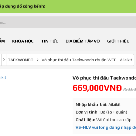
áp đụng đồ cồng kềnh)
ẨM
KHÓA HỌC
TIN TỨC
ĐỊA ĐIỂM TẬP VÕ
GIỚI THIỆU
TAEKWONDO
Võ phục thi đấu Taekwondo chuẩn WTF - Ailaikit
Võ phục thi đấu Taekwondo
669,000VNĐ
750,0
Nhập khẩu bởi:
Ailaikit
Đơn vị tính :
Bộ (áo + quần)
Chất liệu:
Vải Cotton cao cấp
VS-HLV vui lòng đăng nhập để