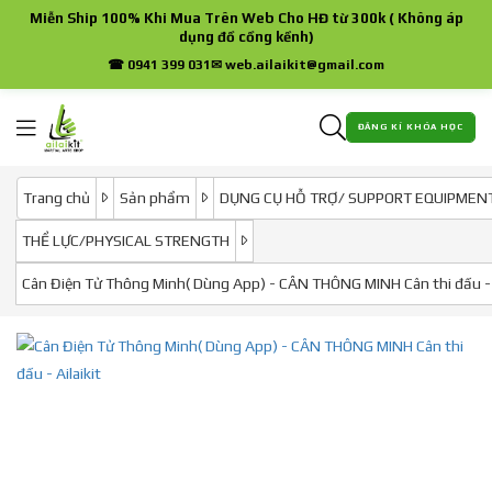
Miễn Ship 100% Khi Mua Trên Web Cho HĐ từ 300k ( Không áp
dụng đồ cồng kềnh)
☎ 0941 399 031
✉ web.ailaikit@gmail.com
ĐĂNG KÍ KHÓA HỌC
Trang chủ
Sản phẩm
DỤNG CỤ HỖ TRỢ/ SUPPORT EQUIPMEN
THỂ LỰC/PHYSICAL STRENGTH
Cân Điện Tử Thông Minh( Dùng App) - CÂN THÔNG MINH Cân thi đấu - A