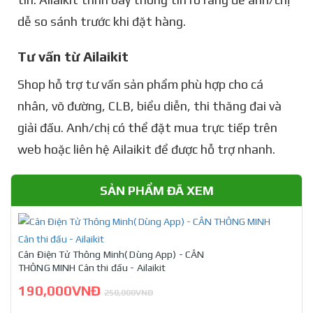
dễ so sánh trước khi đặt hàng.
Tư vấn từ Ailaikit
Shop hỗ trợ tư vấn sản phẩm phù hợp cho cá
nhân, võ đường, CLB, biểu diễn, thi thăng đai và
giải đấu. Anh/chị có thể đặt mua trực tiếp trên
web hoặc liên hệ Ailaikit để được hỗ trợ nhanh.
SẢN PHẨM ĐÃ XEM
Cân Điện Tử Thông Minh( Dùng App) - CÂN
THÔNG MINH Cân thi đấu - Ailaikit
190,000VNĐ
250,000VNĐ