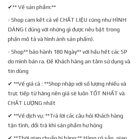
✔** Về sản phẩm:**
- Shop cam kết cả về CHẤT LIỆU cũng như HÌNH
DÁNG ( đúng với những gì được nêu bật trong
phần mô tả và hình ảnh sản phẩm).
- Shop** bảo hành 180 Ngày** với hầu hết các SP
do mình bán ra. Để Khách hàng an tâm sử dụng và
tin dùng
✔ **Về giá cả : **Shop nhập với số lượng nhiều và
trực tiếp từ hãng nên giá sẽ luôn TỐT NHẤT và
CHẤT LƯỢNG nhất
✔ **Về dịch vụ: **Trả lời các câu hỏi Khách hàng
tận tình, đổi trả khi sản phẩm hư hỏng
✔ **Thời gian chuẩn bị hàng:** Hàng có sẵn, giao