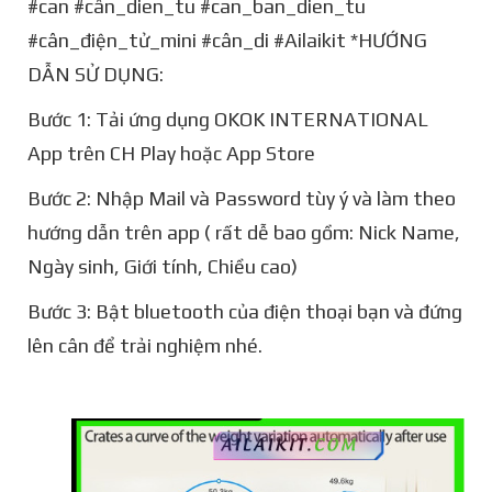
#can #cân_dien_tu #can_ban_dien_tu
#cân_điện_tử_mini #cân_di #Ailaikit *HƯỚNG
DẪN SỬ DỤNG:
Bước 1: Tải ứng dụng OKOK INTERNATIONAL
App trên CH Play hoặc App Store
Bước 2: Nhập Mail và Password tùy ý và làm theo
hướng dẫn trên app ( rất dễ bao gồm: Nick Name,
Ngày sinh, Giới tính, Chiều cao)
Bước 3: Bật bluetooth của điện thoại bạn và đứng
lên cân để trải nghiệm nhé.