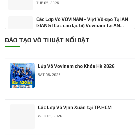
TUE 05, 2026
Các Lớp Võ VOVINAM - Việt Võ Đạo Tại AN
GIANG | Các câu lạc bộ Vovinam tại AN
GIANG
MON 02, 2026
ĐÀO TẠO VÕ THUẬT NỔI BẬT
KHÓA TỰ VỆ HÈ CHO TRẺ | Chiêu sinh lớp võ
khóa hè lớp tự vệ, dạy kèm, giảm cân cho
trẻ
FRI 06, 2024
Lớp Võ Vovinam cho Khóa Hè 2026
SAT 06, 2026
Các Lớp Võ Vịnh Xuân tại TP.HCM
WED 05, 2026