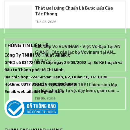
Thắt Đai Đúng Chuẩn Là Bước Đầu Của
Tác Phong
TUE 05, 2026
THÔNG TIN LIÊN HỆ
Các Lớp Võ VOVINAM - Việt Võ Đạo Tại AN
GIANG | Các câu lạc bộ Vovinam tại AN
Công Ty TNHH Võ Thuật Ailaikit
GIANG
MON 02, 2026
GPKD số 0317218573 cấp ngày 24/03/2022 tại Sở Kế hoạch và
Đầu tư Thành phố Hồ Chí Minh.
Địa chỉ Shop: 224 Sư Vạn Hạnh, P2, Quận 10, TP. HCM
Hotline: 0917.399.031 - 090.890.8840
KHÓA TỰ VỆ HÈ CHO TRẺ | Chiêu sinh lớp
võ khóa hè lớp tự vệ, dạy kèm, giảm cân
Email:
web.ailaikit@gmail.com
cho trẻ
FRI 06, 2024