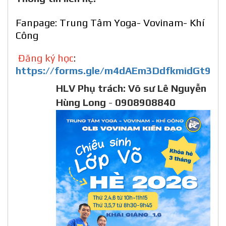
Fanpage:
Trung Tâm Yoga- Vovinam- Khí
Công
Đăng ký học
:
https://forms.gle/m4dAEm3DdfkmidGt9
HLV Phụ trách: Võ sư Lê Nguyễn
Hùng Long
-
0908908840