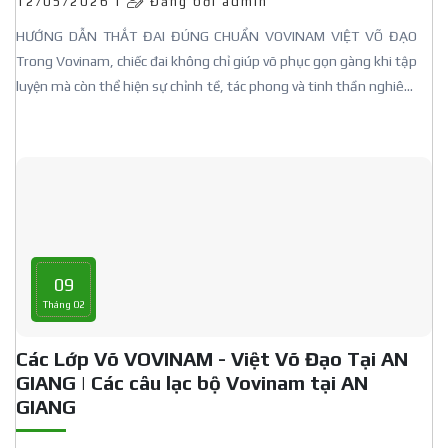
12/05/2026 |
Đăng bởi admin
HƯỚNG DẪN THẮT ĐAI ĐÚNG CHUẨN VOVINAM VIỆT VÕ ĐẠO
Trong Vovinam, chiếc đai không chỉ giúp võ phục gọn gàng khi tập
luyện mà còn thể hiện sự chỉnh tề, tác phong và tinh thần nghiêm
túc của môn sinh.Vì vậy, thắt đai đúng cách là điều mỗi môn sinh
cần thực hiện chuẩn ngay từ đầu.
09
Tháng 02
Các Lớp Võ VOVINAM - Việt Võ Đạo Tại AN
GIANG | Các câu lạc bộ Vovinam tại AN
GIANG