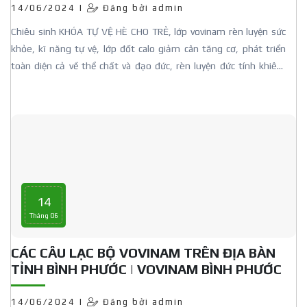
14/06/2024 |
Đăng bởi admin
Chiêu sinh KHÓA TỰ VỆ HÈ CHO TRẺ, lớp vovinam rèn luyện sức
khỏe, kĩ năng tự vệ, lớp đốt calo giảm cân tăng cơ, phát triển
toàn diện cả về thể chất và đạo đức, rèn luyện đức tính khiêm
nhường và sự kỷ luật của trẻ.A
14
Tháng 06
CÁC CÂU LẠC BỘ VOVINAM TRÊN ĐỊA BÀN
TỈNH BÌNH PHƯỚC | VOVINAM BÌNH PHƯỚC
14/06/2024 |
Đăng bởi admin