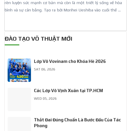
rèn luyện sức mạnh cơ bản mà còn là một triết lý sống về hòa
bình và sự cân bằng. Tạo ra bởi Morihei Ueshiba vào cuối thế kỷ
20, Aikido là một hệ thống tự vệ mà không có sự cạnh tranh hoặc
đấu đá, nhưng thay vào đó tập trung vào việc sử dụng sức mạnh
của đối thủ để đạt được kỹ thuật kiểm soát và phòng vệ.
ĐÀO TẠO VÕ THUẬT MỚI
Lớp Võ Vovinam cho Khóa Hè 2026
SAT 06, 2026
Các Lớp Võ Vịnh Xuân tại TP.HCM
WED 05, 2026
Thắt Đai Đúng Chuẩn Là Bước Đầu Của Tác
Phong