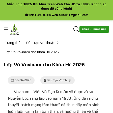
Miễn Ship 100% Khi Mua Trên Web Cho HĐ từ 300k ( Không áp
dụng đồ cồng kềnh)
☎ 0941 399 031
✉ web.ailaikit@gmail.com
ĐĂNG KÍ KHÓA HỌC
Trang chủ
Đào Tạo Võ Thuật
Lớp Võ Vovinam cho Khóa Hè 2026
Lớp Võ Vovinam cho Khóa Hè 2026
06/06/2026
Đào Tạo Võ Thuật
Vovinam – Việt Võ Đạo là môn võ được võ sư
Nguyễn Lộc sáng lập vào năm 1938 . Ông đề ra chủ
thuyết “cách mạng tâm thân” để thúc đẩy môn sinh
luôn luôn canh tân bản thân, và hướng thiện về thể