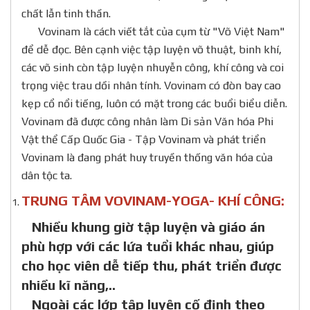
chất lẫn tinh thần.
Vovinam là cách viết tắt của cụm từ "Võ Việt Nam"
để dễ đọc. Bên cạnh việc tập luyện võ thuật, binh khí,
các võ sinh còn tập luyện nhuyễn công, khí công và coi
trọng việc trau dồi nhân tính. Vovinam có đòn bay cao
kẹp cổ nổi tiếng, luôn có mặt trong các buổi biểu diễn.
Vovinam đã được công nhân làm Di sản Văn hóa Phi
Vật thể Cấp Quốc Gia - Tập Vovinam và phát triển
Vovinam là đang phát huy truyền thống văn hóa của
dân tộc ta.
TRUNG TÂM VOVINAM-YOGA- KHÍ CÔNG:
Nhiều khung giờ tập luyện và giáo án
phù hợp với các lứa tuổi khác nhau, giúp
cho học viên dễ tiếp thu, phát triển được
nhiều kĩ năng,..
Ngoài các lớp tập luyện cố định theo