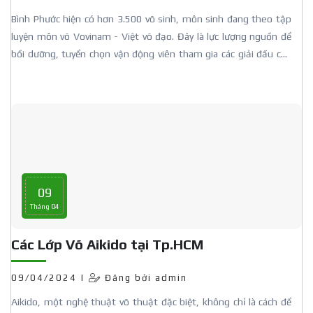
Bình Phước hiện có hơn 3.500 võ sinh, môn sinh đang theo tập
luyện môn võ Vovinam - Việt võ đạo. Đây là lực lượng nguồn để
bồi dưỡng, tuyển chọn vận động viên tham gia các giải đấu của
Liên đoàn Vovinam tỉnh cũng như quốc gia thời gian qua.
09
Tháng 04
Các Lớp Võ Aikido tại Tp.HCM
09/04/2024 |
Đăng bởi admin
Aikido, một nghệ thuật võ thuật đặc biệt, không chỉ là cách để