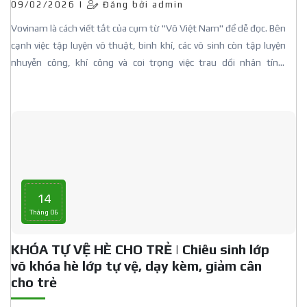
09/02/2026 |
Đăng bởi admin
Vovinam là cách viết tắt của cụm từ "Võ Việt Nam" để dễ đọc. Bên
cạnh việc tập luyện võ thuật, binh khí, các võ sinh còn tập luyện
nhuyễn công, khí công và coi trọng việc trau dồi nhân tính.
Vovinam có đòn bay cao kẹp cổ nổi tiếng, luôn có mặt trong các
buổi biểu diễn. Vovinam đã được công nhân làm Di sản Văn hóa
Phi Vật thể Cấp Quốc Gia - Tập Vovinam và phát triển Vovinam là
đang phát huy truyền thống văn hóa của dân tộc ta.
14
Tháng 06
KHÓA TỰ VỆ HÈ CHO TRẺ | Chiêu sinh lớp
võ khóa hè lớp tự vệ, dạy kèm, giảm cân
cho trẻ