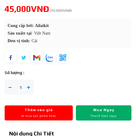
45,000VNĐ
70,000VNĐ
Cung cấp bởi: Ailaikit
Sản xuấtt tại
: Việt Nam
Đơn vị tính:
Cái
Số lượng :
Thêm vào giỏ
Mua Ngay
và mua sản phẩm khác
Thanh toán ngay
Nội dung Chi Tiết