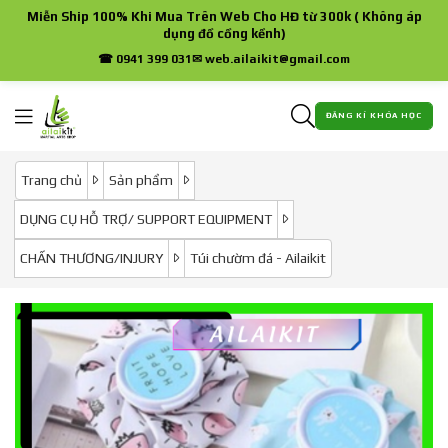
Miễn Ship 100% Khi Mua Trên Web Cho HĐ từ 300k ( Không áp
dụng đồ cồng kềnh)
☎ 0941 399 031
✉ web.ailaikit@gmail.com
ĐĂNG KÍ KHÓA HỌC
Trang chủ
Sản phẩm
DỤNG CỤ HỖ TRỢ/ SUPPORT EQUIPMENT
CHẤN THƯƠNG/INJURY
Túi chườm đá - Ailaikit