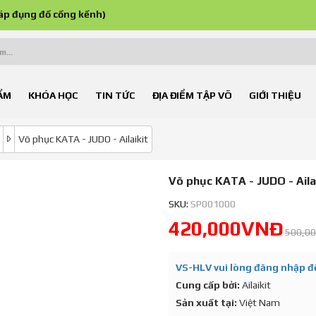
áp đụng đồ cồng kềnh)
ẨM
KHÓA HỌC
TIN TỨC
ĐỊA ĐIỂM TẬP VÕ
GIỚI THIỆU
Võ phục KATA - JUDO - Ailaikit
Võ phục KATA - JUDO - Aila
SKU:
SP001000
420,000VNĐ
500,0
VS-HLV vui lòng đăng nhập để
Cung cấp bởi:
Ailaikit
Sản xuất tại:
Việt Nam