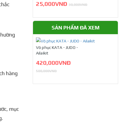
25,000VNĐ
chắc
30,000VNĐ
SẢN PHẨM ĐÃ XEM
 thường
Võ phục KATA - JUDO -
Ailaikit
420,000VNĐ
500,000VNĐ
ách hàng
ước, mục
g.