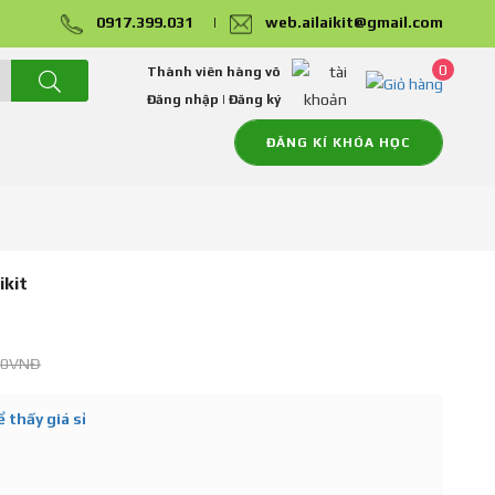
0917.399.031
|
web.ailaikit@gmail.com
0
Thành viên hàng võ
Đăng nhập
|
Đăng ký
ĐĂNG KÍ KHÓA HỌC
ikit
00VNĐ
 thấy giá sỉ