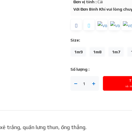
Đơn vị tính :
Cái
Với Đơn Binh Khí vui lòng ch
Size:
1m9
1m8
1m7
Số lượng :
T
và 
 xẻ trắng, quần lưng thun, ống thẳng.