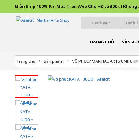
Miễn Ship 100% Khi Mua Trên Web Cho HĐ từ 300k ( Không 
Danh mục
TRANG CHỦ
SẢN PH
Trang chủ
Sản phẩm
VÕ PHỤC/ MARTIAL ARTS UNIFORM