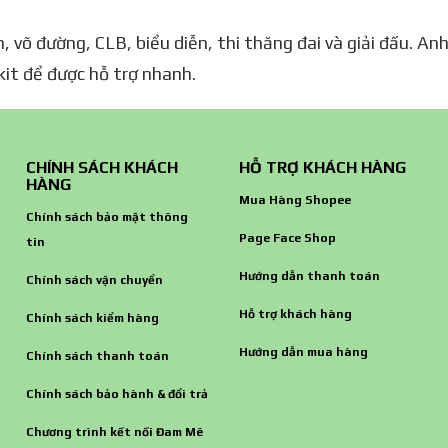
võ đường, CLB, biểu diễn, thi thăng đai và giải đấu. Anh
kit để được hỗ trợ nhanh.
CHÍNH SÁCH KHÁCH
HỖ TRỢ KHÁCH HÀNG
HÀNG
Mua Hàng Shopee
Chính sách bảo mật thông
Page Face Shop
tin
Hướng dẫn thanh toán
Chính sách vận chuyển
Hỗ trợ khách hàng
Chính sách kiểm hàng
Hướng dẫn mua hàng
Chính sách thanh toán
Chính sách bảo hành & đổi trả
Chương trình kết nối Đam Mê