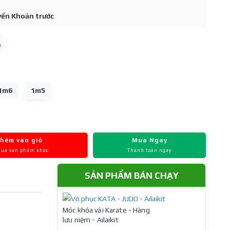
uyển Khoản trước
1m6
1m5
hêm vào giỏ
Mua Ngay
mua sản phẩm khác
Thanh toán ngay
SẢN PHẨM BÁN CHẠY
Móc khóa vải Karate - Hàng
lưu niệm - Ailaikit