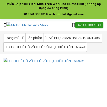
Miễn Ship 100% Khi Mua Trên Web Cho HĐ từ 300k ( Không áp
dụng đồ cồng kềnh)
☎ 0941 399 031
✉ web.ailaikit@gmail.com
ĐĂNG KÍ KHÓA HỌC
Trang chủ
Sản phẩm
VÕ PHỤC/ MARTIAL ARTS UNIFORM
CHO THUÊ ĐỒ VÕ THUÊ VÕ PHỤC BIỂU DIỄN - Ailaikit