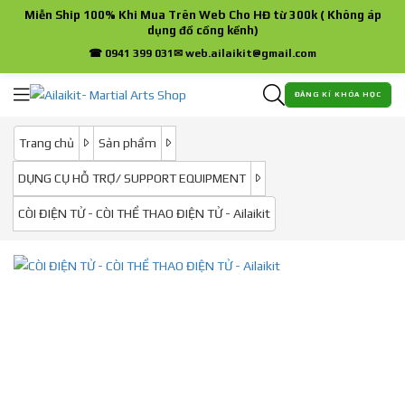
Miễn Ship 100% Khi Mua Trên Web Cho HĐ từ 300k ( Không áp
dụng đồ cồng kềnh)
☎ 0941 399 031
✉ web.ailaikit@gmail.com
ĐĂNG KÍ KHÓA HỌC
Trang chủ
Sản phẩm
DỤNG CỤ HỖ TRỢ/ SUPPORT EQUIPMENT
CÒI ĐIỆN TỬ - CÒI THỂ THAO ĐIỆN TỬ - Ailaikit